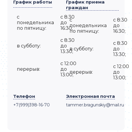
График работы
График приема
граждан
с
с 8:30
с
с 8:30
понедельника
до
понедельника
до
по пятницу:
16:30;
по пятницу:
16:30;
с 8:30
с 8:30
в субботу:
до
в субботу:
до
13:30;
13:30;
с 12:00
с 12:00
перерыв:
до
перерыв:
до
13:00;
13:00;
Телефон
Электронная почта
+7(999)398-16-70
tammer.bragunskiy@mail.ru