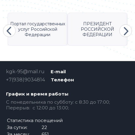
Портал государственных
ПРЕЗИДЕНТ
услуг Российской
РОССИЙСКОЙ
Федерации
ФЕДЕРАЦИИ
kgk-95@mail.ru
E-mail
+7(938)9034814
Телефон
График и время работы
С понедельника по субботу: с 8:30 до 17:00;
Перерыв: с 12:00 до 13:00;
Статистика посещений
За сутки:
22
За месяц:
651