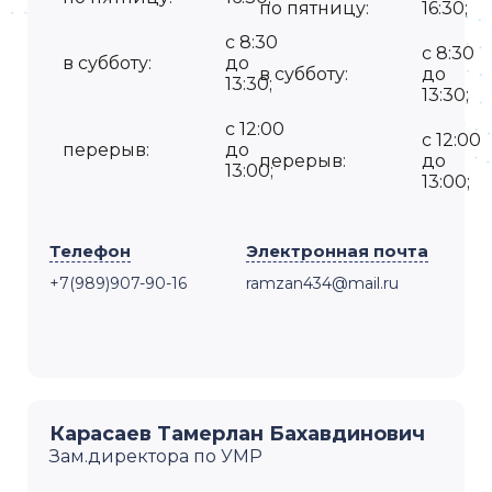
по пятницу:
16:30;
с 8:30
с 8:30
в субботу:
до
в субботу:
до
13:30;
13:30;
с 12:00
с 12:00
перерыв:
до
перерыв:
до
13:00;
13:00;
Телефон
Электронная почта
+7(989)907-90-16
ramzan434@mail.ru
Карасаев Тамерлан Бахавдинович
Зам.директора по УМР