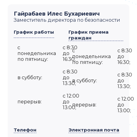
Гайрабаев Илес Бухариевич
Заместитель директора по безопасности
График работы
График приема
граждан
с
с 8:30
с
с 8:30
понедельника
до
понедельника
до
по пятницу:
16:30;
по пятницу:
16:30;
с 8:30
с 8:30
в субботу:
до
в субботу:
до
13:30;
13:30;
с 12:00
с 12:00
перерыв:
до
перерыв:
до
13:00;
13:00;
Телефон
Электронная почта