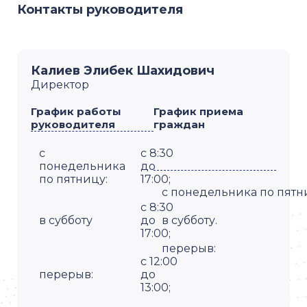
Контакты руководителя
Калиев Элибек Шахидович
Директор
График работы
График приема
руководителя
граждан
с
с 8:30
понедельника
до
по пятницу
:
17:00;
с понедельника по
пятн
с 8:30
в субботу
до
в субботу.
17:00;
перерыв:
с 12:00
перерыв:
до
13:00;