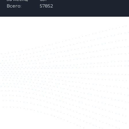
Всего:
57852